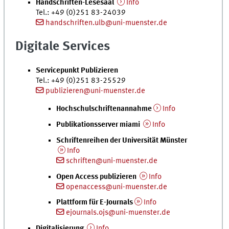
Handschriften-Lesesaal
Info
Tel.
: +49 (0)251 83-24039
handschriften.ulb@uni-muenster.de
Digitale Services
Servicepunkt Publizieren
Tel.
: +49 (0)251 83-25529
publizieren@uni-muenster.de
Hochschul­schriften­annahme
Info
Publikationsserver miami
Info
Schriftenreihen der Universität Münster
Info
schriften@uni-muenster.de
Open Access publizieren
Info
openaccess@uni-muenster.de
Plattform für E-Journals
Info
ejournals.ojs@uni-muenster.de
Digitalisierung
Info